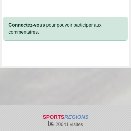
Connectez-vous
pour pouvoir participer aux
commentaires.
SPORTS
REGIONS
20641
visites