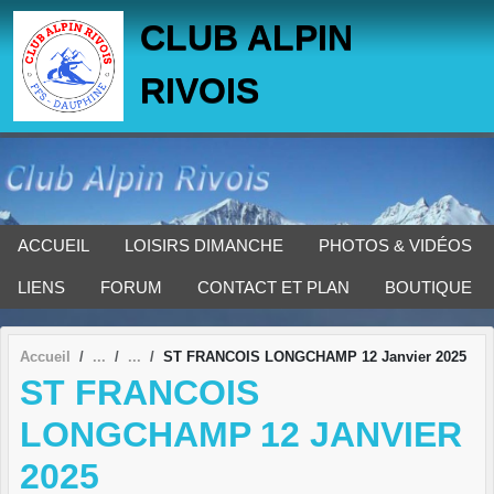
Panneau de gestion des cookies
CLUB ALPIN
RIVOIS
ACCUEIL
LOISIRS DIMANCHE
PHOTOS & VIDÉOS
LIENS
FORUM
CONTACT ET PLAN
BOUTIQUE
Accueil
ST FRANCOIS LONGCHAMP 12 Janvier 2025
ST FRANCOIS
LONGCHAMP 12 JANVIER
2025